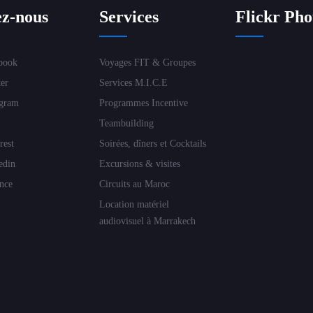
ez-nous
Services
Flickr Pho
book
Voyages FIT & Groupes
er
Services M.I.C.E
gram
Programmes Incentive
Teambuilding
rest
Soirées, dîners et Cocktails
edin
Excursions & visites
nce
Circuits au Maroc
Location matériel
audiovisuel à Marrakech