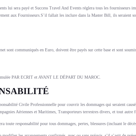
ents lui sera payé et Success Travel And Events réglera tous les fournisseurs 
ment aux Fournisseurs.S’il fallait les inclure dans la Master Bill, ils seraient 
ernet sont communiqués en Euro, doivent être payés sur cette base et sont soumi
 être formulée PAR ECRIT et AVANT LE DÉPART DU MAROC.
NSABILITÉ
sabilité Civile Professionnelle pour couvrir les dommages qui seraient causés 
pagnies Aériennes et Maritimes, Transporteurs terrestres divers, et tout autre f
era toute responsabilité pour tous dommages, pertes, blessures (incluant le décè
modifier les arrangements confirmés, avec ou sans préavis, s’il s’agit de préserv