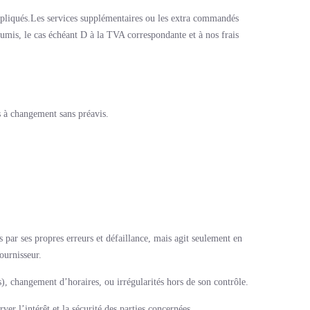
impliqués.Les services supplémentaires ou les extra commandés
soumis, le cas échéant D à la TVA correspondante et à nos frais
s à changement sans préavis.
par ses propres erreurs et défaillance, mais agit seulement en
ournisseur.
s), changement d’horaires, ou irrégularités hors de son contrôle.
er l’intérêt et la sécurité des parties concernées.