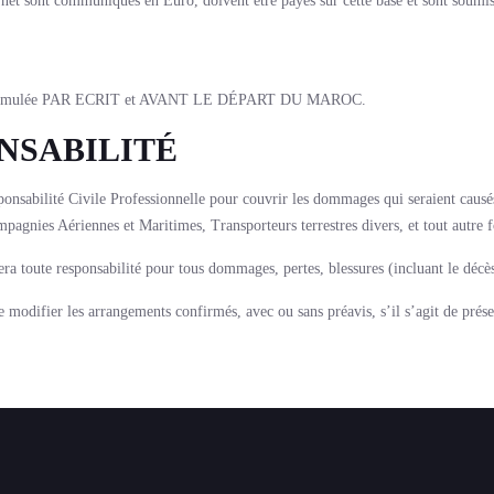
ernet sont communiqués en Euro, doivent être payés sur cette base et sont soumi
 être formulée PAR ECRIT et AVANT LE DÉPART DU MAROC.
NSABILITÉ
sabilité Civile Professionnelle pour couvrir les dommages qui seraient causés 
pagnies Aériennes et Maritimes, Transporteurs terrestres divers, et tout autre f
era toute responsabilité pour tous dommages, pertes, blessures (incluant le décè
modifier les arrangements confirmés, avec ou sans préavis, s’il s’agit de préserv