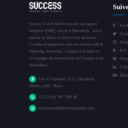
Suiv
Success Travel And Events est une agence
Face
réceptive (DMC) ancrée à Marrakech, active
Twitt
partout au Maroc et forte d’une quinzaine
Insta
d’années d’expérience dans les services MICE
RSS
(Meeting, Incentives, Congrès et Events) et
les voyages sur mesure pour les Groupes et les
Pinte
Individuels.
Link
Beha
Parc El Yasmine, n°13, Marrakech
Médina (AR) Maroc
+(212) (0) 700 7000 40
successtravelandevents@gmail.com