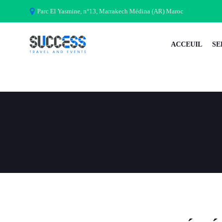
Parc El Yasmine, n°13, Marrakech Médina (AR) Maroc
ACCEUIL
SE