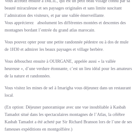
Vous accédez ensuite à IMLIL, qui est un petit beau village connu par sa
beauté miraculeuse et ses paysages originales et sans limite suscitant
l’admiration des visiteurs, et par une vallée émerveillante.
Vous apprécierez absolument les différentes montées et descentes des
montagnes bordant l’entrée du grand atlas marocain.
Vous pouvez opter pour une petite randonnée pédestre ou à dos de mule
de 1H30 et admirer les beaux paysages et village berbère.
Vous débouchez ensuite à OUIRGANE, appelée aussi « la vallée
heureuse », d’une verdure étonnante, c’est un lieu idéal pour les amateurs
de la nature et randonnées.
Vous visitez les mines de sel à Imarigha vous déjeunez dans un restaurant
local.
(En option: Déjeuner panoramique avec une vue inoubliable à Kasbah
Tamadot situé dans les spectaculaires montagnes de l’Atlas, la célèbre
Kasbah Tamadot a été acheté par Sir Richard Branson lors de l’une de ses
fameuses expéditions en montgolfière.)