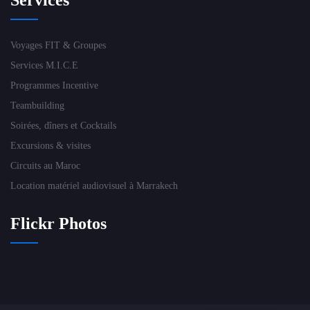
Services
Voyages FIT & Groupes
Services M.I.C.E
Programmes Incentive
Teambuilding
Soirées, dîners et Cocktails
Excursions & visites
Circuits au Maroc
Location matériel audiovisuel à Marrakech
Flickr Photos