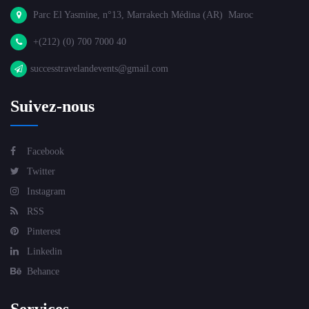
Parc El Yasmine, n°13, Marrakech Médina (AR) Maroc
+(212) (0) 700 7000 40
successtravelandevents@gmail.com
Suivez-nous
Facebook
Twitter
Instagram
RSS
Pinterest
Linkedin
Behance