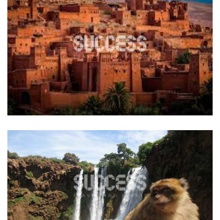
EXCURSION OUARZAZATE – AIT
BENHADDOU
Tours & Visites à Marrakech
EXCURSION CASCADES D’OUZOUD
Excursions au départ de Marrakech
Tours & Visites à Marrakech