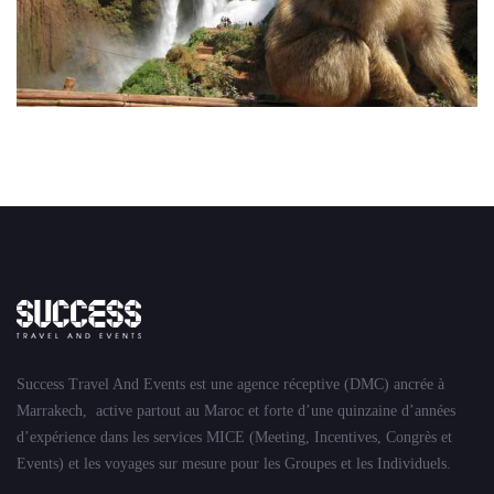
Success Travel And Events est une agence réceptive (DMC) ancrée à
Marrakech, active partout au Maroc et forte d’une quinzaine d’années
d’expérience dans les services MICE (Meeting, Incentives, Congrès et
Events) et les voyages sur mesure pour les Groupes et les Individuels.