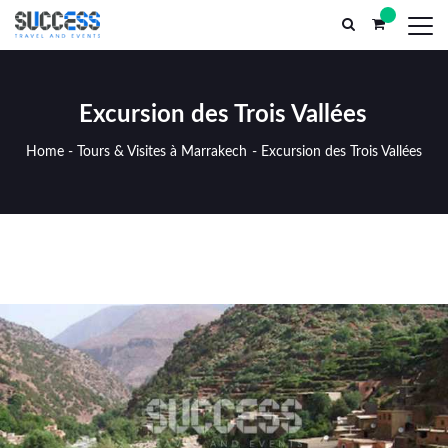
Parc El Yasmine, n°13, Marrakech Médina (AR) Maroc
successtr
ACCEUIL
SERVICES MICE
INCENT
Excursion des Trois Vallées
Home
-
Tours & Visites à Marrakech
-
Excursion des Trois Vallées