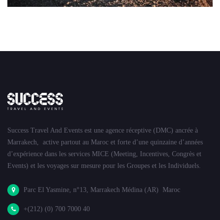
Success Travel And Events est une agence réceptive (DMC) ancrée à
Marrakech, active partout au Maroc et forte d’une quinzaine d’années
d’expérience dans les services MICE (Meeting, Incentives, Congrès et
Events) et les voyages sur mesure pour les Groupes et les Individuels.
Parc El Yasmine, n°13, Marrakech Médina (AR) Maroc
+(212) (0) 700 7000 40