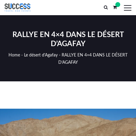
Parc El Yasmine, n°13, Marrakech Médina (AR) Maroc
successtr
ACCEUIL
SERVICES MICE
INCENT
RALLYE EN 4×4 DANS LE DÉSERT
D’AGAFAY
Home
-
Le désert d'Agafay
-
RALLYE EN 4×4 DANS LE DÉSERT
D’AGAFAY