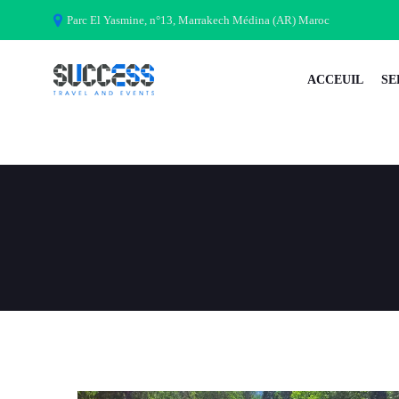
Parc El Yasmine, n°13, Marrakech Médina (AR) Maroc
ACCEUIL
SE