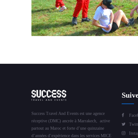
Team building
Suiv
Success Travel And Events est une agence
Face
réceptive (DMC) ancrée à Marrakech, active
Twitt
partout au Maroc et forte d’une quinzaine
Insta
d’années d’expérience dans les services MICE