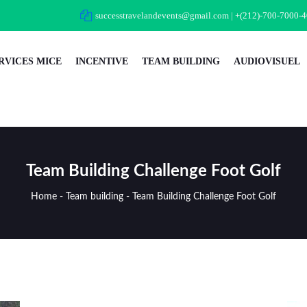
successtravelandevents@gmail.com
|
+(212)-700-7000-4
RVICES MICE
INCENTIVE
TEAM BUILDING
AUDIOVISUEL
Team Building Challenge Foot Golf
Home
-
Team building
-
Team Building Challenge Foot Golf