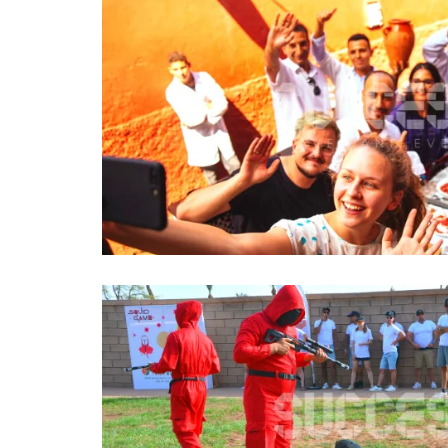
RALLYE GOURMAND DANS L
MARRAKECH
Team building
SQUID GAME CHAL