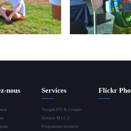
ez-nous
Services
Flickr Pho
book
Voyages FIT & Groupes
er
Services M.I.C.E
gram
Programmes Incentive