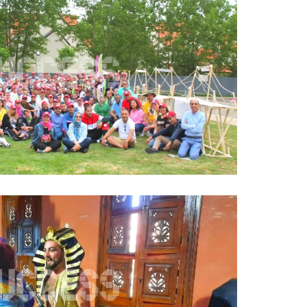
ING PONT DE LA COHÉSION
Team building
G CINÉMA – COURT MÉTRAGE