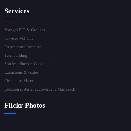
Services
Voyages FIT & Groupes
Services M.I.C.E
Programmes Incentive
Teambuilding
Soirées, dîners et Cocktails
Excursions & visites
Circuits au Maroc
Location matériel audiovisuel à Marrakech
Flickr Photos