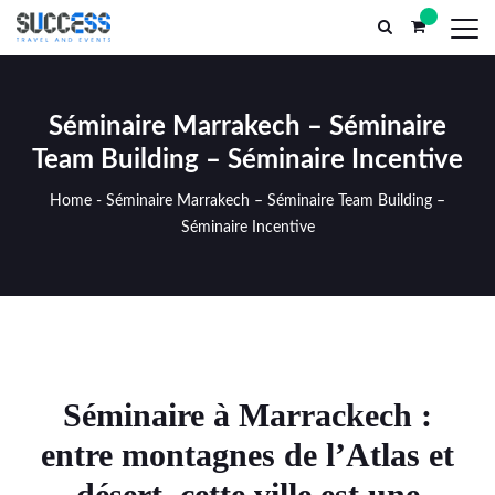
Parc El Yasmine, n°13, Marrakech Médina (AR) Maroc
successtr
ACCEUIL
SERVICES MICE
INCENT
Séminaire Marrakech – Séminaire
Team Building – Séminaire Incentive
Home
-
Séminaire Marrakech – Séminaire Team Building –
Séminaire Incentive
Séminaire à Marrackech
:
entre montagnes de l’Atlas et
désert, cette ville est une