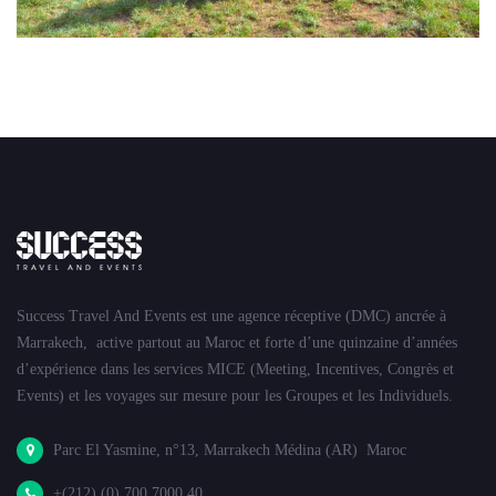
Success Travel And Events est une agence réceptive (DMC) ancrée à
Marrakech, active partout au Maroc et forte d’une quinzaine d’années
d’expérience dans les services MICE (Meeting, Incentives, Congrès et
Events) et les voyages sur mesure pour les Groupes et les Individuels.
Parc El Yasmine, n°13, Marrakech Médina (AR) Maroc
+(212) (0) 700 7000 40