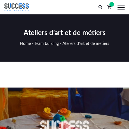
Parc El Yasmine, n°13, Marrakech Médina (AR) Maroc
successtr
ACCEUIL
SERVICES MICE
INCENT
Ateliers d’art et de métiers
Home
-
Team building
-
Ateliers d’art et de métiers