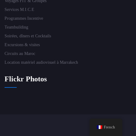
Voyages FIT & Groupes
Services M.I.C.E
Programmes Incentive
Teambuilding
Soirées, dîners et Cocktails
Excursions & visites
Circuits au Maroc
Location matériel audiovisuel à Marrakech
Flickr Photos
French